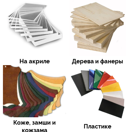
На акрилe
Деревa и фанеры
Коже, замши и
Пластикe
кожзама